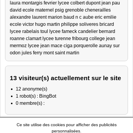
laura
montargis fevrier
lycee colbert
dupont jean
pau
david
ecole maternel
psig grenoble
chenerailles
alexandre
laurent
marion
baud
n c
aube
eric
emilie
ecole victor hugo
martin philippe
soliveres
bricard
lycee rabelais
toul
lycee fameck
candelier bernard
roanne
clamart
lycee turenne fribourg
college jean
mermoz
lycee jean mace
ciga porquerolle
aunay sur
odon
jules ferry
mont saint martin
13 visiteur(s) actuellement sur le site
12 anonyme(s)
1 robot(s) : BingBot
0 membre(s) :
Ce site utilise des cookies pour afficher des publicités
Police Nationale
-
Education Nationale
-
Marine Nationale
-
personnalisées.
Gendarmerie Nationale
-
Recherche de personnes