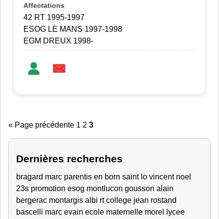
42 RT 1995-1997
ESOG LE MANS 1997-1998
EGM DREUX 1998-
« Page précédente
1
2
3
Dernières recherches
bragard marc
parentis en born
saint lo
vincent
noel
23s
promotion esog montlucon
gousson alain
bergerac
montargis
albi
rt
college jean rostand
bascelli marc
evain
ecole maternelle
morel lycee