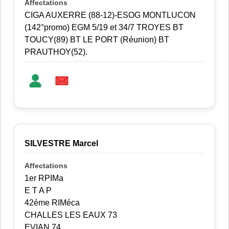
CIGA AUXERRE (88-12)-ESOG MONTLUCON
(142°promo) EGM 5/19 et 34/7 TROYES BT
TOUCY(89) BT LE PORT (Réunion) BT
PRAUTHOY(52).
SILVESTRE Marcel
1er RPIMa
E T A P
42éme RIMéca
CHALLES LES EAUX 73
EVIAN 74