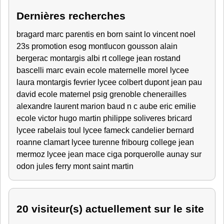
Dernières recherches
bragard marc
parentis en born
saint lo
vincent
noel
23s
promotion esog montlucon
gousson alain
bergerac
montargis
albi
rt
college jean rostand
bascelli marc
evain
ecole maternelle
morel lycee
laura
montargis fevrier
lycee colbert
dupont jean
pau
david
ecole maternel
psig grenoble
chenerailles
alexandre
laurent
marion
baud
n c
aube
eric
emilie
ecole victor hugo
martin philippe
soliveres
bricard
lycee rabelais
toul
lycee fameck
candelier bernard
roanne
clamart
lycee turenne fribourg
college jean
mermoz
lycee jean mace
ciga porquerolle
aunay sur
odon
jules ferry
mont saint martin
20 visiteur(s) actuellement sur le site