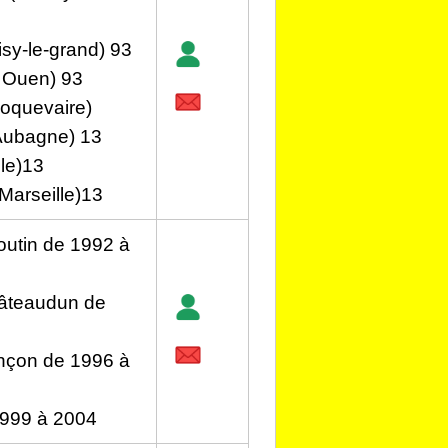
isy-le-grand) 93
t Ouen) 93
Roquevaire)
Aubagne) 13
lle)13
(Marseille)13
outin de 1992 à
hâteaudun de
nçon de 1996 à
1999 à 2004