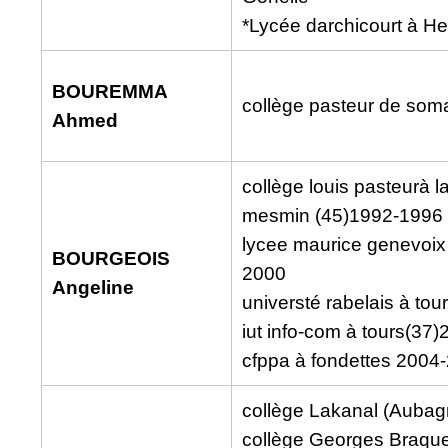
*Lycée darchicourt à H
BOUREMMA
collège pasteur de som
Ahmed
collège louis pasteurà l
mesmin (45)1992-1996
lycee maurice genevoix
BOURGEOIS
2000
Angeline
universté rabelais à to
iut info-com à tours(37
cfppa à fondettes 2004
collège Lakanal (Aubag
collège Georges Braque 