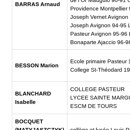
de l Or Mauguio 90-91 
BARRAS Arnaud
Providence Montpellier
Joseph Vernet Avignon 
Joseph Avignon 94-95 
Pasteur Avignon 95-96 L
Bonaparte Ajaccio 96-9
Ecole primaire Pasteur
BESSON Marion
College St-Théodard 19
COLLEGE PASTEUR
BLANCHARD
LYCEE SAINTE MARG
Isabelle
ESCM DE TOURS
BOCQUET
(MATYJASZCZYK)
collège et lycée Louis 