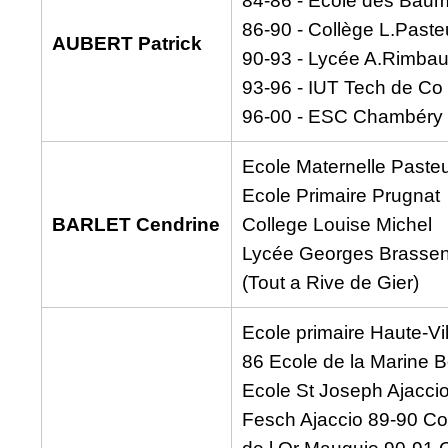
84-86 - Ecole des Baume
86-90 - Collège L.Pasteu
AUBERT Patrick
90-93 - Lycée A.Rimbaud
93-96 - IUT Tech de Co
96-00 - ESC Chambéry
Ecole Maternelle Paste
Ecole Primaire Prugnat
BARLET Cendrine
College Louise Michel
Lycée Georges Brasse
(Tout a Rive de Gier)
Ecole primaire Haute-Vil
86 Ecole de la Marine B
Ecole St Joseph Ajacci
Fesch Ajaccio 89-90 Col