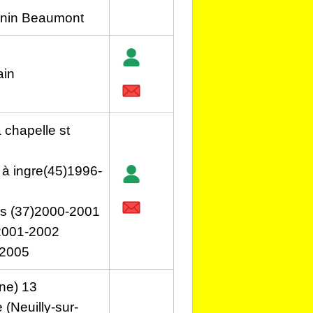
enin Beaumont
ain
a chapelle st
 à ingre(45)1996-
urs (37)2000-2001
)2001-2002
-2005
ne) 13
(Neuilly-sur-