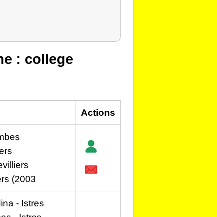
he : college
Actions
ombes
ers
illiers
ers (2003
ina - Istres