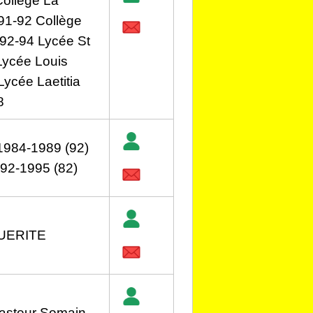
Collège La
 91-92 Collège
92-94 Lycée St
Lycée Louis
ycée Laetitia
8
 1984-1989 (92)
92-1995 (82)
UERITE
Pasteur Somain