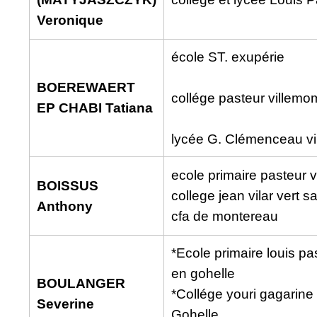
Veronique
école ST. exupérie
BOEREWAERT
collége pasteur villemo
EP CHABI Tatiana
lycée G. Clémenceau v
ecole primaire pasteur v
BOISSUS
college jean vilar vert s
Anthony
cfa de montereau
*Ecole primaire louis p
en gohelle
BOULANGER
*Collége youri gagarine
Severine
Gohelle