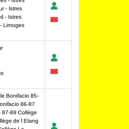
s - Istres
r - Istres
 - Istres
 - Limoges
ur
ns
le Bonifacio 85-
onifacio 86-87
o 87-89 Collège
lège de l Etang