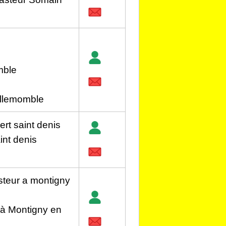
mble
illemomble
ert saint denis
aint denis
asteur a montigny
 à Montigny en