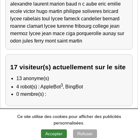
alexandre
laurent
marion
baud
n c
aube
eric
emilie
ecole victor hugo
martin philippe
soliveres
bricard
lycee rabelais
toul
lycee fameck
candelier bernard
roanne
clamart
lycee turenne fribourg
college jean
mermoz
lycee jean mace
ciga porquerolle
aunay sur
odon
jules ferry
mont saint martin
17 visiteur(s) actuellement sur le site
13 anonyme(s)
3
4 robot(s) : AppleBot
, BingBot
0 membre(s) :
Ce site utilise des cookies pour afficher des publicités
Police Nationale
-
Education Nationale
-
Marine Nationale
-
personnalisées.
Gendarmerie Nationale
-
Recherche de personnes
Mentions Légales
-
Contact
-
A Propos
Accepter
Refuser