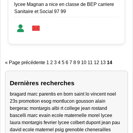
lycee Magnan a nice en classe de BEP carriere
Sanitaire et Social 97 99
« Page précédente
1
2
3
4
5
6
7
8
9
10
11
12
13
14
Dernières recherches
bragard marc
parentis en born
saint lo
vincent
noel
23s
promotion esog montlucon
gousson alain
bergerac
montargis
albi
rt
college jean rostand
bascelli marc
evain
ecole maternelle
morel lycee
laura
montargis fevrier
lycee colbert
dupont jean
pau
david
ecole maternel
psig grenoble
chenerailles