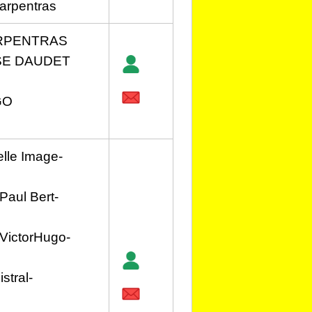
arpentras
RPENTRAS
SE DAUDET
GO
lle Image-
Paul Bert-
VictorHugo-
stral-