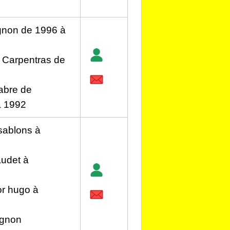
ignon de 1996 à
 Carpentras de
abre de
à 1992
sablons à
udet à
or hugo à
ignon