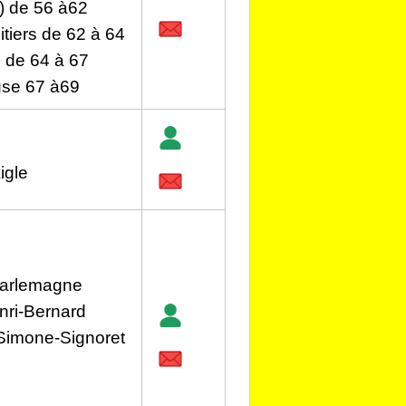
) de 56 à62
tiers de 62 à 64
s de 64 à 67
use 67 à69
e
igle
harlemagne
nri-Bernard
Simone-Signoret