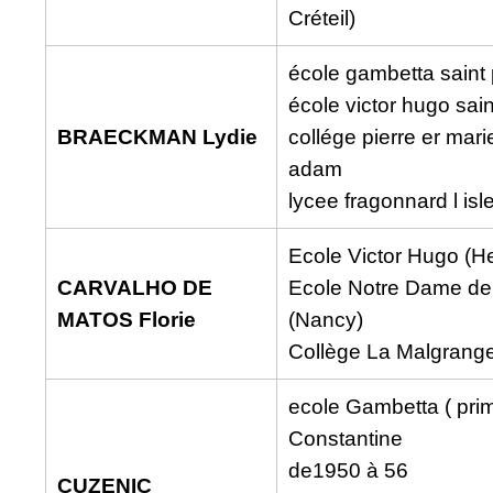
Créteil)
école gambetta saint 
école victor hugo sain
BRAECKMAN Lydie
collége pierre er marie
adam
lycee fragonnard l is
Ecole Victor Hugo (He
CARVALHO DE
Ecole Notre Dame d
MATOS Florie
(Nancy)
Collège La Malgrange 
ecole Gambetta ( prim
Constantine
de1950 à 56
CUZENIC