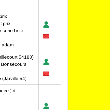
prix
t prix
 curie l isle
le adam
illecourt 54180)
e Bonsecours
(Jarville 54)
aire ) à