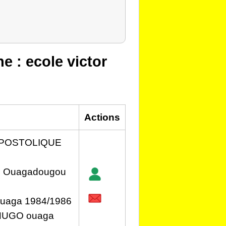
he : ecole victor
Actions
PPOSTOLIQUE
 Ouagadougou
aga 1984/1986
HUGO ouaga