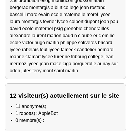
23s
promotion esog montlucon
gousson alain
bergerac
montargis
albi
rt
college jean rostand
bascelli marc
evain
ecole maternelle
morel lycee
laura
montargis fevrier
lycee colbert
dupont jean
pau
david
ecole maternel
psig grenoble
chenerailles
alexandre
laurent
marion
baud
n c
aube
eric
emilie
ecole victor hugo
martin philippe
soliveres
bricard
lycee rabelais
toul
lycee fameck
candelier bernard
roanne
clamart
lycee turenne fribourg
college jean
mermoz
lycee jean mace
ciga porquerolle
aunay sur
odon
jules ferry
mont saint martin
12 visiteur(s) actuellement sur le site
11 anonyme(s)
1 robot(s) : AppleBot
0 membre(s) :