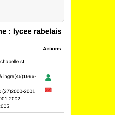
he : lycee rabelais
Actions
 chapelle st
à ingre(45)1996-
rs (37)2000-2001
2001-2002
2005