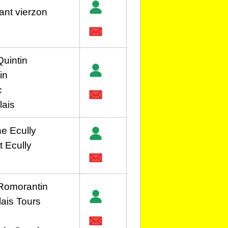
ant vierzon
Quintin
in
c
lais
he Ecully
 Ecully
 Romorantin
lais Tours