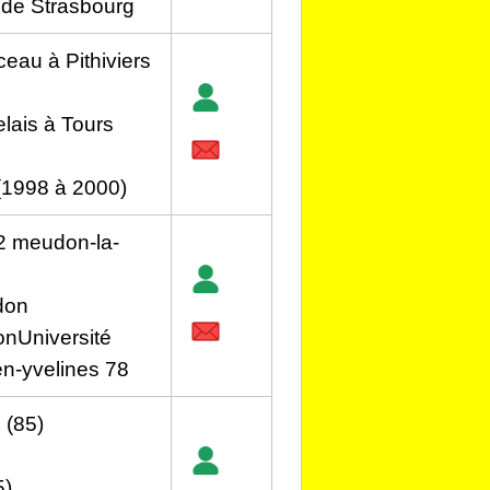
 de Strasbourg
au à Pithiviers
lais à Tours
(1998 à 2000)
2 meudon-la-
don
onUniversité
en-yvelines 78
 (85)
5)