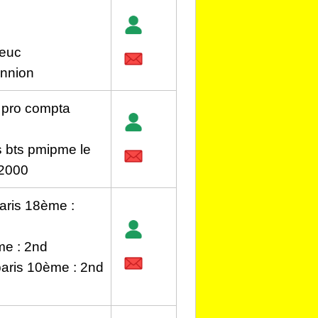
ieuc
annion
c pro compta
s bts pmipme le
-2000
paris 18ème :
me : 2nd
paris 10ème : 2nd