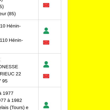
5)
eur (85)
110 Hénin-
2110 Hénin-
E
GONESSE
RIEUC 22
 95
à 1977
1977 à 1982
lais (Tours) e