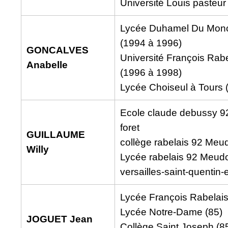
Université Louis pasteur
Lycée Duhamel Du Monce
(1994 à 1996)
GONCALVES
Université François Rabe
Anabelle
(1996 à 1998)
Lycée Choiseul à Tours 
Ecole claude debussy 9
foret
GUILLAUME
collège rabelais 92 Meu
Willy
Lycée rabelais 92 Meud
versailles-saint-quentin-
Lycée François Rabelais
Lycée Notre-Dame (85)
JOGUET Jean
Collège Saint Joseph (8