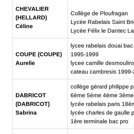
CHEVALIER
Collège de Ploufragan
(HELLARD)
Lycée Rabelais Saint Br
Céline
Lycée Félix le Dantec L
lycee rabelais douai ba
COUPE (COUPE)
1995-1999
Aurelie
lycee camille desmoulin
cateau cambresis 1999
collège gérard philippe 
DABRICOT
6ème 5ème 4ème 3ème
(DABRICOT)
lycée rabelais paris 18è
Sabrina
lycée charles de gaulle 
1ère terminale bac pro