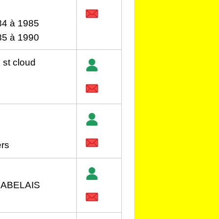
84 à 1985
985 à 1990
 st cloud
ers
 RABELAIS