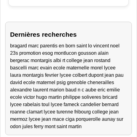
Dernières recherches
bragard marc
parentis en born
saint lo
vincent
noel
23s
promotion esog montlucon
gousson alain
bergerac
montargis
albi
rt
college jean rostand
bascelli marc
evain
ecole maternelle
morel lycee
laura
montargis fevrier
lycee colbert
dupont jean
pau
david
ecole maternel
psig grenoble
chenerailles
alexandre
laurent
marion
baud
n c
aube
eric
emilie
ecole victor hugo
martin philippe
soliveres
bricard
lycee rabelais
toul
lycee fameck
candelier bernard
roanne
clamart
lycee turenne fribourg
college jean
mermoz
lycee jean mace
ciga porquerolle
aunay sur
odon
jules ferry
mont saint martin