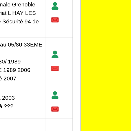
onale Grenoble
riat L HAY LES
 Sécurité 94 de
au 05/80 33EME
0/ 1989
 1989 2006
é 2007
à 2003
à ???