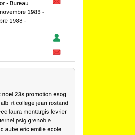
r - Bureau
 novembre 1988 -
bre 1988 -
t
noel
23s
promotion esog
albi
rt
college jean rostand
cee
laura
montargis fevrier
ternel
psig grenoble
 c
aube
eric
emilie
ecole