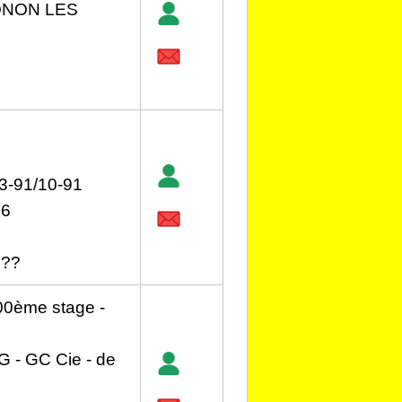
HONON LES
3-91/10-91
96
???
0ème stage -
 - GC Cie - de