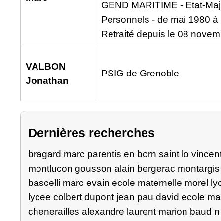
GEND MARITIME - Etat-Majo
Personnels - de mai 1980 à
Retraité depuis le 08 novem
VALBON
PSIG de Grenoble
Jonathan
Dernières recherches
bragard marc
parentis en born
saint lo
vincen
montlucon
gousson alain bergerac
montargis
bascelli marc
evain
ecole maternelle
morel ly
lycee colbert
dupont jean
pau
david
ecole ma
chenerailles
alexandre
laurent
marion
baud
n