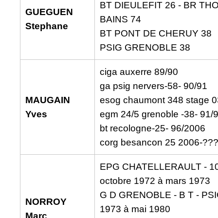
BT DIEULEFIT 26 - BR T
GUEGUEN
BAINS 74
Stephane
BT PONT DE CHERUY 38
PSIG GRENOBLE 38
ciga auxerre 89/90
ga psig nervers-58- 90/91
MAUGAIN
esog chaumont 348 stage 0
Yves
egm 24/5 grenoble -38- 91/
bt recologne-25- 96/2006
corg besancon 25 2006-??
EPG CHATELLERAULT - 10
octobre 1972 à mars 1973
G D GRENOBLE - B T - PSIG
NORROY
1973 à mai 1980
Marc