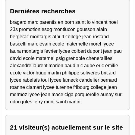
Dernières recherches
bragard marc
parentis en born
saint lo
vincent
noel
23s
promotion esog montlucon
gousson alain
bergerac
montargis
albi
rt
college jean rostand
bascelli marc
evain
ecole maternelle
morel lycee
laura
montargis fevrier
lycee colbert
dupont jean
pau
david
ecole maternel
psig grenoble
chenerailles
alexandre
laurent
marion
baud
n c
aube
eric
emilie
ecole victor hugo
martin philippe
soliveres
bricard
lycee rabelais
toul
lycee fameck
candelier bernard
roanne
clamart
lycee turenne fribourg
college jean
mermoz
lycee jean mace
ciga porquerolle
aunay sur
odon
jules ferry
mont saint martin
21 visiteur(s) actuellement sur le site