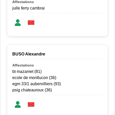
julle ferry cambrai
BUSO Alexandre
bt mazamet (81)
ecole de montlucon (36)
egm 33/1 aubervilliers (93)
psig chateauroux (36)