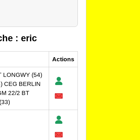
he : eric
Actions
T LONGWY (54)
) CEG BERLIN
GM 22/2 BT
(33)