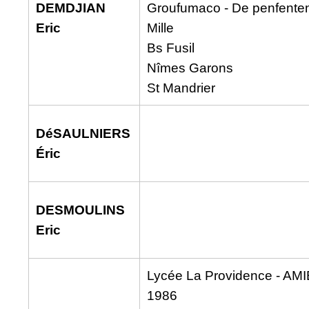
DEMDJIAN
Groufumaco - De penfente
Eric
Mille
Bs Fusil
Nîmes Garons
St Mandrier
DéSAULNIERS
Éric
DESMOULINS
Eric
Lycée La Providence - AM
1986