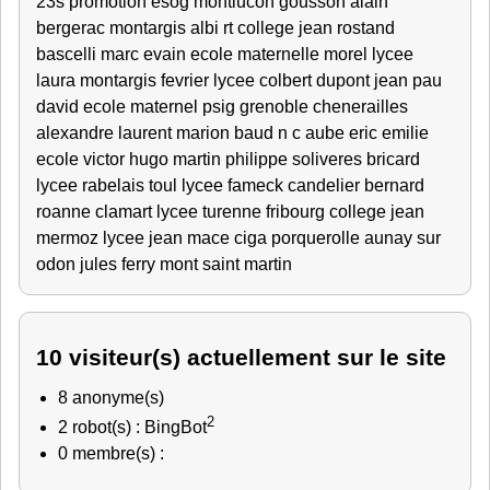
23s
promotion esog montlucon
gousson alain
bergerac
montargis
albi
rt
college jean rostand
bascelli marc
evain
ecole maternelle
morel lycee
laura
montargis fevrier
lycee colbert
dupont jean
pau
david
ecole maternel
psig grenoble
chenerailles
alexandre
laurent
marion
baud
n c
aube
eric
emilie
ecole victor hugo
martin philippe
soliveres
bricard
lycee rabelais
toul
lycee fameck
candelier bernard
roanne
clamart
lycee turenne fribourg
college jean
mermoz
lycee jean mace
ciga porquerolle
aunay sur
odon
jules ferry
mont saint martin
10 visiteur(s) actuellement sur le site
8 anonyme(s)
2
2 robot(s) : BingBot
0 membre(s) :