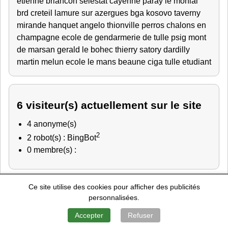
etienne
briancon
selestat
cayenne
paray le monial
brd creteil
lamure sur azergues
bga
kosovo
taverny
mirande
hanquet angelo thionville
perros
chalons en
champagne
ecole de gendarmerie de tulle
psig mont
de marsan
gerald
le bohec thierry satory
dardilly
martin melun
ecole le mans
beaune
ciga tulle
etudiant
6 visiteur(s) actuellement sur le site
4 anonyme(s)
2
2 robot(s) : BingBot
0 membre(s) :
Ce site utilise des cookies pour afficher des publicités
Police Nationale
-
Education Nationale
-
Marine Nationale
-
personnalisées.
Gendarmerie Nationale
-
Recherche de personnes
Mentions Légales
-
Contact
-
A Propos
Accepter
Refuser