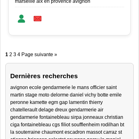
marseille aix en provence avignon
1
2
3
4
Page suivante »
Dernières recherches
avignon
ecole gendarmerie le mans
officier
saint
martin
stage moto
delorme daniel vichy
botte emile
peronne
kamette
egm gap
lamentin
thierry
chatellerault
delage
dreux
gendarmerie air
gendarmerie fontainebleau
sirpa
jonneaux christian
ciga fontainebleau
cgs
filiot
soufflenheim
rodilhan
bt
la souterraine
chaumont escadron
massot
carraz
st