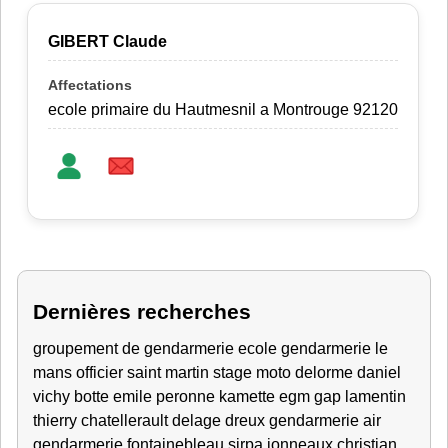
GIBERT Claude
ecole primaire du Hautmesnil a Montrouge 92120
Dernières recherches
groupement de gendarmerie
ecole gendarmerie le
mans
officier
saint martin
stage moto
delorme daniel
vichy
botte emile peronne
kamette
egm gap
lamentin
thierry chatellerault
delage
dreux
gendarmerie air
gendarmerie fontainebleau
sirpa
jonneaux christian