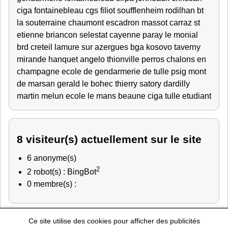
ciga fontainebleau
cgs
filiot
soufflenheim
rodilhan
bt
la souterraine
chaumont escadron
massot
carraz
st
etienne
briancon
selestat
cayenne
paray le monial
brd creteil
lamure sur azergues
bga
kosovo
taverny
mirande
hanquet angelo thionville
perros
chalons en
champagne
ecole de gendarmerie de tulle
psig mont
de marsan
gerald
le bohec thierry satory
dardilly
martin melun
ecole le mans
beaune
ciga tulle
etudiant
8 visiteur(s) actuellement sur le site
6 anonyme(s)
2
2 robot(s) : BingBot
0 membre(s) :
Ce site utilise des cookies pour afficher des publicités
Police Nationale
-
Education Nationale
-
Marine Nationale
-