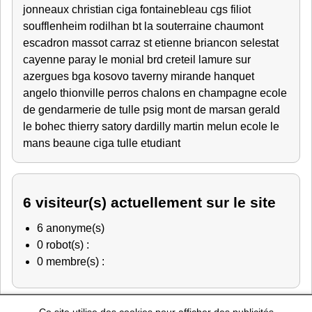
jonneaux christian
ciga fontainebleau
cgs
filiot
soufflenheim
rodilhan
bt la souterraine
chaumont
escadron
massot
carraz
st etienne
briancon
selestat
cayenne
paray le monial
brd creteil
lamure sur
azergues
bga
kosovo
taverny
mirande
hanquet
angelo thionville
perros
chalons en champagne
ecole
de gendarmerie de tulle
psig mont de marsan
gerald
le bohec thierry satory
dardilly
martin melun
ecole le
mans
beaune
ciga tulle
etudiant
6 visiteur(s) actuellement sur le site
6 anonyme(s)
0 robot(s) :
0 membre(s) :