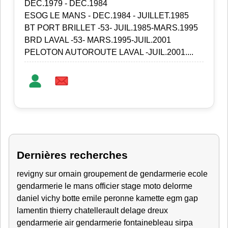
DEC.1979 - DEC.1984
ESOG LE MANS - DEC.1984 - JUILLET.1985
BT PORT BRILLET -53- JUIL.1985-MARS.1995
BRD LAVAL -53- MARS.1995-JUIL.2001
PELOTON AUTOROUTE LAVAL -JUIL.2001....
Dernières recherches
revigny sur ornain
groupement de gendarmerie
ecole
gendarmerie le mans
officier
stage moto
delorme
daniel vichy
botte emile peronne
kamette
egm gap
lamentin
thierry chatellerault
delage
dreux
gendarmerie air
gendarmerie fontainebleau
sirpa