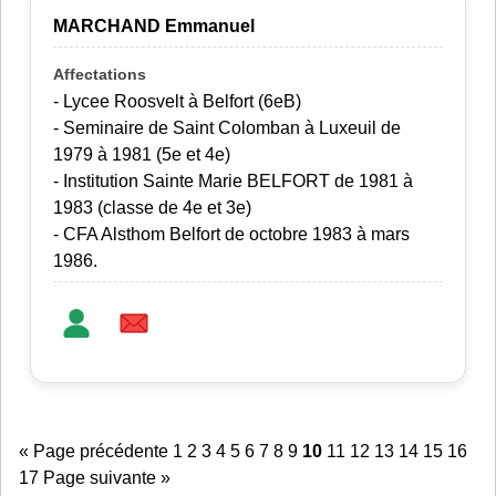
MARCHAND Emmanuel
- Lycee Roosvelt à Belfort (6eB)
- Seminaire de Saint Colomban à Luxeuil de
1979 à 1981 (5e et 4e)
- Institution Sainte Marie BELFORT de 1981 à
1983 (classe de 4e et 3e)
- CFA Alsthom Belfort de octobre 1983 à mars
1986.
« Page précédente
1
2
3
4
5
6
7
8
9
10
11
12
13
14
15
16
17
Page suivante »