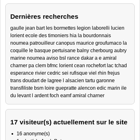
Dernières recherches
gaulle
jean bart
les bormettes
legion
laborelli lucien
lorient
ecole des timoniers
hia
la bourdonnais
noumea
patrouilleur canopus
maurice
groufumaco
la
coquille
le basque
pertuisane
balny
cherbourg
aubry
marine noumea
aviso
bsl rance
dakar
a e amiral
charner
pa clem
bfmc lorient
cean rochefort
lac tchad
esperance
rivier
cedric
sei rufisque
viel
rhin
frejus
trans
doudart de lagree
l alsacien
tartu
garonne
transfiliste
bsm loire
guepratte
alencon
edic
marin
ile
du levant
l ardent
foch
eamf
amiral charner
17 visiteur(s) actuellement sur le site
16 anonyme(s)