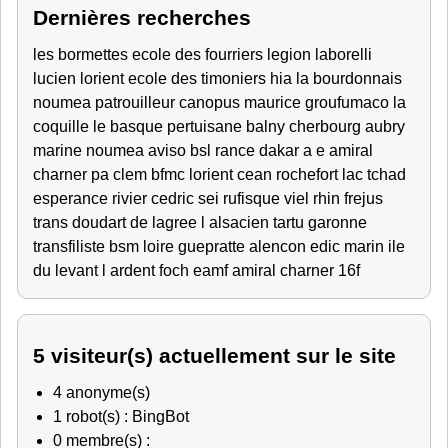
Dernières recherches
les bormettes
ecole des fourriers
legion
laborelli
lucien lorient
ecole des timoniers
hia
la bourdonnais
noumea
patrouilleur canopus
maurice
groufumaco
la
coquille
le basque
pertuisane
balny
cherbourg
aubry
marine noumea
aviso
bsl rance
dakar
a e amiral
charner
pa clem
bfmc lorient
cean rochefort
lac tchad
esperance
rivier
cedric
sei rufisque
viel
rhin
frejus
trans
doudart de lagree
l alsacien
tartu
garonne
transfiliste
bsm loire
guepratte
alencon
edic
marin
ile
du levant
l ardent
foch
eamf
amiral charner
16f
5 visiteur(s) actuellement sur le site
4 anonyme(s)
1 robot(s) : BingBot
0 membre(s) :