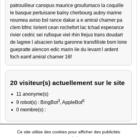
patrouilleur canopus
maurice
groufumaco
la coquille
le basque
pertuisane
balny
cherbourg
aubry
marine
noumea
aviso
bsl rance
dakar
a e amiral charner
pa
clem
bfmc lorient
cean rochefort
lac tchad
esperance
rivier
cedric
sei rufisque
viel
rhin
frejus
trans
doudart
de lagree
l alsacien
tartu
garonne
transfiliste
bsm loire
guepratte
alencon
edic
marin
ile du levant
l ardent
foch
eamf
amiral charner
16f
20 visiteur(s) actuellement sur le site
11 anonyme(s)
3
6
9 robot(s) : BingBot
, AppleBot
0 membre(s) :
Ce site utilise des cookies pour afficher des publicités
Police Nationale
-
Education Nationale
-
Marine Nationale
-