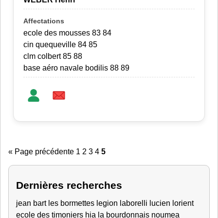
ecole des mousses 83 84
cin quequeville 84 85
clm colbert 85 88
base aéro navale bodilis 88 89
« Page précédente
1
2
3
4
5
Dernières recherches
jean bart
les bormettes
legion
laborelli lucien lorient
ecole des timoniers
hia
la bourdonnais
noumea