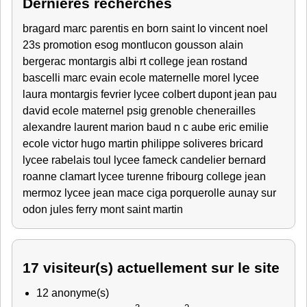
Dernières recherches
bragard marc
parentis en born
saint lo
vincent
noel
23s
promotion esog montlucon
gousson alain
bergerac
montargis
albi
rt
college jean rostand
bascelli marc
evain
ecole maternelle
morel lycee
laura
montargis fevrier
lycee colbert
dupont jean
pau
david
ecole maternel
psig grenoble
chenerailles
alexandre
laurent
marion
baud
n c
aube
eric
emilie
ecole victor hugo
martin philippe
soliveres
bricard
lycee rabelais
toul
lycee fameck
candelier bernard
roanne
clamart
lycee turenne fribourg
college jean
mermoz
lycee jean mace
ciga porquerolle
aunay sur
odon
jules ferry
mont saint martin
17 visiteur(s) actuellement sur le site
12 anonyme(s)