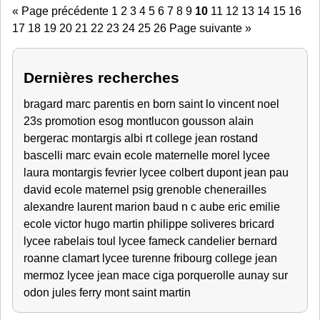
« Page précédente
1
2
3
4
5
6
7
8
9
10
11
12
13
14
15
16
17
18
19
20
21
22
23
24
25
26
Page suivante »
Dernières recherches
bragard marc
parentis en born
saint lo
vincent
noel
23s
promotion esog montlucon
gousson alain
bergerac
montargis
albi
rt
college jean rostand
bascelli marc
evain
ecole maternelle
morel lycee
laura
montargis fevrier
lycee colbert
dupont jean
pau
david
ecole maternel
psig grenoble
chenerailles
alexandre
laurent
marion
baud
n c
aube
eric
emilie
ecole victor hugo
martin philippe
soliveres
bricard
lycee rabelais
toul
lycee fameck
candelier bernard
roanne
clamart
lycee turenne fribourg
college jean
mermoz
lycee jean mace
ciga porquerolle
aunay sur
odon
jules ferry
mont saint martin