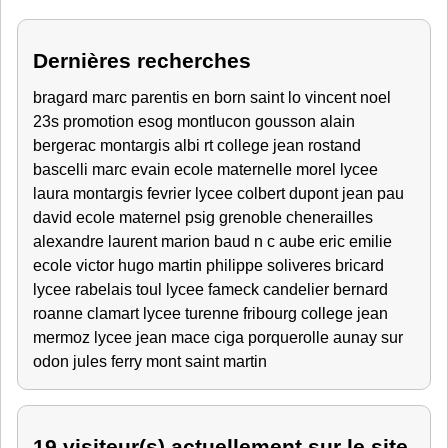
Dernières recherches
bragard marc
parentis en born
saint lo
vincent
noel
23s
promotion esog montlucon
gousson alain
bergerac
montargis
albi
rt
college jean rostand
bascelli marc
evain
ecole maternelle
morel lycee
laura
montargis fevrier
lycee colbert
dupont jean
pau
david
ecole maternel
psig grenoble
chenerailles
alexandre
laurent
marion
baud
n c
aube
eric
emilie
ecole victor hugo
martin philippe
soliveres
bricard
lycee rabelais
toul
lycee fameck
candelier bernard
roanne
clamart
lycee turenne fribourg
college jean
mermoz
lycee jean mace
ciga porquerolle
aunay sur
odon
jules ferry
mont saint martin
19 visiteur(s) actuellement sur le site