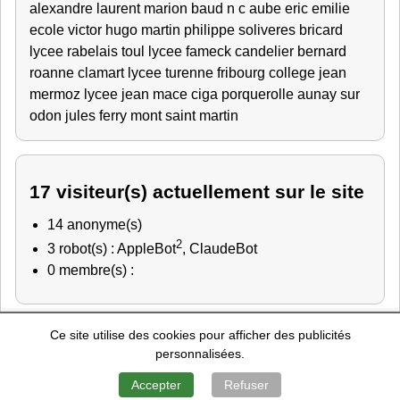
alexandre
laurent
marion
baud
n c
aube
eric
emilie
ecole victor hugo
martin philippe
soliveres
bricard
lycee rabelais
toul
lycee fameck
candelier bernard
roanne
clamart
lycee turenne fribourg
college jean
mermoz
lycee jean mace
ciga porquerolle
aunay sur
odon
jules ferry
mont saint martin
17 visiteur(s) actuellement sur le site
14 anonyme(s)
2
3 robot(s) : AppleBot
, ClaudeBot
0 membre(s) :
Ce site utilise des cookies pour afficher des publicités
Police Nationale
-
Education Nationale
-
Marine Nationale
-
personnalisées.
Gendarmerie Nationale
-
Recherche de personnes
Mentions Légales
-
Contact
-
A Propos
Accepter
Refuser