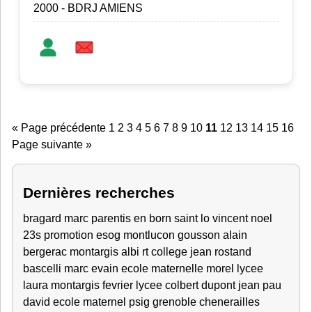
2000 - BDRJ AMIENS
« Page précédente
1
2
3
4
5
6
7
8
9
10
11
12
13
14
15
16
Page suivante »
Dernières recherches
bragard marc
parentis en born
saint lo
vincent
noel
23s
promotion esog montlucon
gousson alain
bergerac
montargis
albi
rt
college jean rostand
bascelli marc
evain
ecole maternelle
morel lycee
laura
montargis fevrier
lycee colbert
dupont jean
pau
david
ecole maternel
psig grenoble
chenerailles