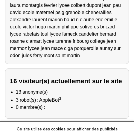
laura
montargis fevrier
lycee colbert
dupont jean
pau
david
ecole maternel
psig grenoble
chenerailles
alexandre
laurent
marion
baud
n c
aube
eric
emilie
ecole victor hugo
martin philippe
soliveres
bricard
lycee rabelais
toul
lycee fameck
candelier bernard
roanne
clamart
lycee turenne fribourg
college jean
mermoz
lycee jean mace
ciga porquerolle
aunay sur
odon
jules ferry
mont saint martin
16 visiteur(s) actuellement sur le site
13 anonyme(s)
3
3 robot(s) : AppleBot
0 membre(s) :
Ce site utilise des cookies pour afficher des publicités
Police Nationale
-
Education Nationale
-
Marine Nationale
-