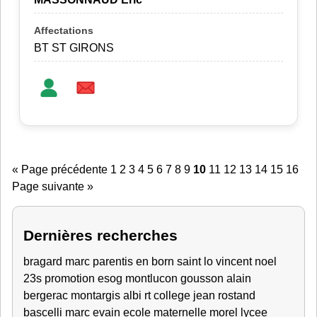
BT ST GIRONS
« Page précédente
1
2
3
4
5
6
7
8
9
10
11
12
13
14
15
16
Page suivante »
Dernières recherches
bragard marc
parentis en born
saint lo
vincent
noel
23s
promotion esog montlucon
gousson alain
bergerac
montargis
albi
rt
college jean rostand
bascelli marc
evain
ecole maternelle
morel lycee