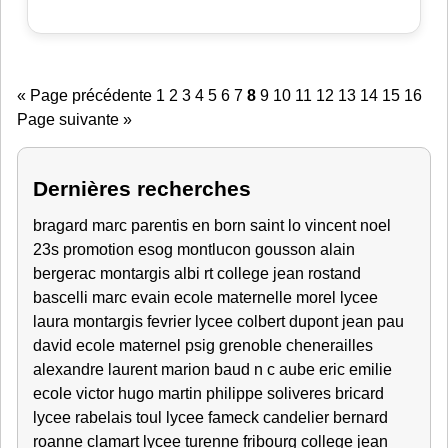
« Page précédente
1
2
3
4
5
6
7
8
9
10
11
12
13
14
15
16
Page suivante »
Dernières recherches
bragard marc
parentis en born
saint lo
vincent
noel
23s
promotion esog montlucon
gousson alain
bergerac
montargis
albi
rt
college jean rostand
bascelli marc
evain
ecole maternelle
morel lycee
laura
montargis fevrier
lycee colbert
dupont jean
pau
david
ecole maternel
psig grenoble
chenerailles
alexandre
laurent
marion
baud
n c
aube
eric
emilie
ecole victor hugo
martin philippe
soliveres
bricard
lycee rabelais
toul
lycee fameck
candelier bernard
roanne
clamart
lycee turenne fribourg
college jean