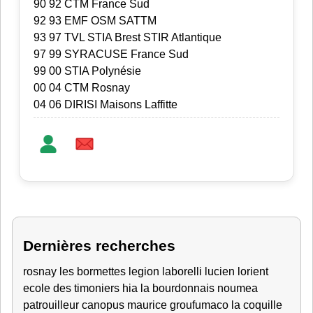
90 92 CTM France Sud
92 93 EMF OSM SATTM
93 97 TVL STIA Brest STIR Atlantique
97 99 SYRACUSE France Sud
99 00 STIA Polynésie
00 04 CTM Rosnay
04 06 DIRISI Maisons Laffitte
Dernières recherches
rosnay
les bormettes
legion
laborelli lucien lorient
ecole des timoniers
hia
la bourdonnais
noumea
patrouilleur canopus
maurice
groufumaco
la coquille