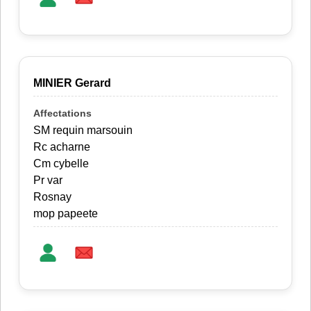
MINIER Gerard
SM requin marsouin
Rc acharne
Cm cybelle
Pr var
Rosnay
mop papeete