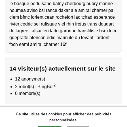
le basque
pertuisane
balny
cherbourg
aubry
marine
noumea
aviso
bsl rance
dakar
a e amiral charner
pa
clem
bfmc lorient
cean rochefort
lac tchad
esperance
rivier
cedric
sei rufisque
viel
rhin
frejus
trans
doudart
de lagree
l alsacien
tartu
garonne
transfiliste
bsm loire
guepratte
alencon
edic
marin
ile du levant
l ardent
foch
eamf
amiral charner
16f
14 visiteur(s) actuellement sur le site
12 anonyme(s)
2
2 robot(s) : BingBot
0 membre(s) :
Ce site utilise des cookies pour afficher des publicités
Police Nationale
-
Education Nationale
-
Marine Nationale
-
personnalisées.
Gendarmerie Nationale
-
Recherche de personnes