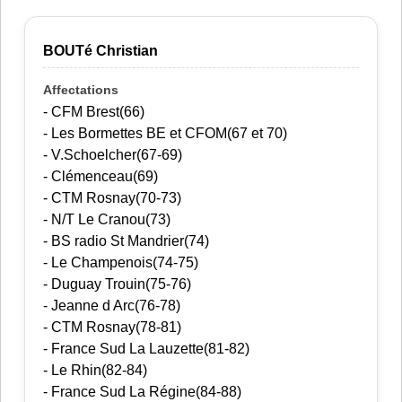
BOUTé Christian
- CFM Brest(66)
- Les Bormettes BE et CFOM(67 et 70)
- V.Schoelcher(67-69)
- Clémenceau(69)
- CTM Rosnay(70-73)
- N/T Le Cranou(73)
- BS radio St Mandrier(74)
- Le Champenois(74-75)
- Duguay Trouin(75-76)
- Jeanne d Arc(76-78)
- CTM Rosnay(78-81)
- France Sud La Lauzette(81-82)
- Le Rhin(82-84)
- France Sud La Régine(84-88)